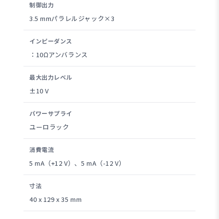
制御出力
3.5 mmパラレルジャック×3
インピーダンス
：10Ωアンバランス
最大出力レベル
±10 V
パワーサプライ
ユーロラック
消費電流
5 mA（+12 V）、5 mA（-12 V）
寸法
40 x 129 x 35 mm