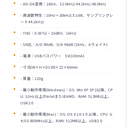
- AD-DA変換：16bit、32.0kHz/44.1kHz/48.0kHz
- 周波数特性：10Hz～20kHz(±1dB、サンプリングレ
ート44.1kHz)
- THD：0.05％(－10dBV、1kHz)
- SN比：A/D 89dB、D/A 96dB (1kHz、Aウェイト)
- 電源：USBバスパワー 5V(100mA)
- 寸法(W×H×D):88×22×60mm
- 質量：120g
- 最小動作環境(Windows)：OS: Win XP SP2以降、CP
U: 1GHz以上のIntelまたはAMD、RAM: 512MB以上、
USB2.0
- 最小動作環境(Mac)：OS: OS X 10.3.9 以降、CPU: G
4/G5 800MHz以上、RAM: 512MB以上、USB2.0