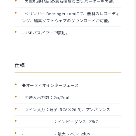
- 内部処理48bitの高解像度なコンバーターを内蔵。
- ベリンガー Behringer.comにて、無料のレコーディ
ング、編集ソフトウェアのダウンロードが可能。
- USBバスパワーで駆動。
仕様
◆オーディオインターフェース
- 同時入出力数：2in/2out
- ライン入力：端子: RCA×2(LR)、アンバランス
- ：インピーダンス: 27kΩ
- ：最大レベル: 2dBV